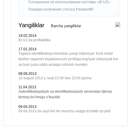
Соглашение об использовании системы «ID.UZ»
Порядок получения статуса PassportID
Yangiliklar
Barcha yangiliklar
19.02.2014
ID.UZ da profilaktika
17.01.2014
Yagona identifikatsiya tizimidan yangi imkoniyat. Endi mobil
telefon raqamini foydalanuvchi profiliga bog'lash imkoniyati bor
va buni juda oddiy amalga oshirish mumkin.
08.08.2013
10 avgust 2013 y. soat 22:00 dan 23:00 gacha
11.04.2013
Autentifikatsiyalash va identifikatsiyalash serveridan ijtinoiy
tarmoq bo’limiga o’tkazildi.
09.04.2013
09.04.2013 da sayt ishi bir muncha vaqtga to'xtatib qo'yildi