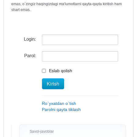
emas, o`zingiz haqingizdagi ma'lumotlarni qayta-qayta kiritish ham
shart emas.
Login:
Parol:
Eslab qolish
Kirish
Ro`yxatdan o`tish
Parolni qayta tiklash
Savol-javoblar