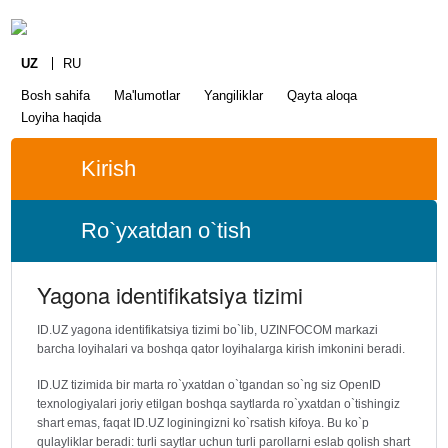
UZ
RU
Bosh sahifa
Ma'lumotlar
Yangiliklar
Qayta aloqa
Loyiha haqida
Kirish
Ro`yxatdan o`tish
Yagona identifikatsiya tizimi
ID.UZ yagona identifikatsiya tizimi bo`lib, UZINFOCOM markazi
barcha loyihalari va boshqa qator loyihalarga kirish imkonini beradi.
ID.UZ tizimida bir marta ro`yxatdan o`tgandan so`ng siz OpenID
texnologiyalari joriy etilgan boshqa saytlarda ro`yxatdan o`tishingiz
shart emas, faqat ID.UZ loginingizni ko`rsatish kifoya. Bu ko`p
qulayliklar beradi: turli saytlar uchun turli parollarni eslab qolish shart