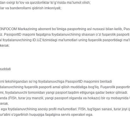
dan oxirgi to’lov va qarzdorliklar to’g’risida ma’lumot olish;
ar va banderollarni qidirish imkoniyati;
INFOCOM Markazining abonent bo’limiga pasportning asl nusxasi bilan kelib, Pas
iz. PassportID maqomi faqatgina foydalanuvchining shaxsan o’zi fuqarolik pasporti 
foydalanuvchining ID.UZ tizimidagi ma'lumotlari uning fuqarolik pasportidagi ma'lum
 kerak:
muddati
arni tekshirgandan so’ng foydalanuvchiga PassportID maqomini beriladi
lanuvchining fuqarolik pasporti amal qilish muddatiga bog'liq. Fuqarolik pasporti
i, foydalanuvchi tomonidan yangi pasport taqdim etilgunga qadar bekor qilinadi.
anda (FISh, turar joy manzili, yangi passport olganda va hоkazo) bir oy mobayn
kerak.
a foydalanuvchining asosiy profil ma'lumotlari: FISh, tug'ilgan sanasi, turar joyi (
ur'atini o'zgartirish huquqiga faqatgina servis operatori ega.