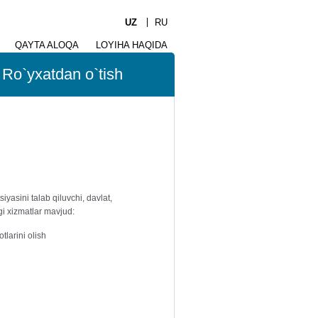
UZ
RU
QAYTA ALOQA
LOYIHA HAQIDA
Ro`yxatdan o`tish
yasini talab qiluvchi, davlat,
gi xizmatlar mavjud:
larini olish