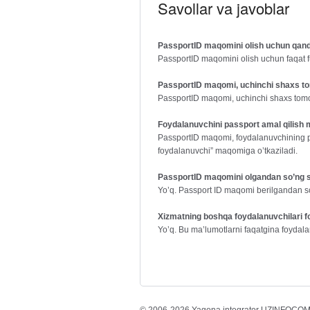
Savollar va javoblar
PassportID maqomini olish uchun qanda
PassportID maqomini olish uchun faqat fu
PassportID maqomi, uchinchi shaxs tom
PassportID maqomi, uchinchi shaxs tomo
Foydalanuvchini passport amal qilish
PassportID maqomi, foydalanuvchining p
foydalanuvchi” maqomiga o’tkaziladi.
PassportID maqomini olgandan so’ng sha
Yo’q. Passport ID maqomi berilgandan so’
Xizmatning boshqa foydalanuvchilari fo
Yo’q. Bu ma’lumotlarni faqatgina foydala