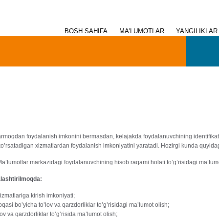
BOSH SAHIFA
MA'LUMOTLAR
YANGILIKLAR
armoqdan foydalanish imkonini bermasdan, kelajakda foydalanuvchining identifikatsi
o’rsatadigan xizmatlardan foydalanish imkoniyatini yaratadi. Hozirgi kunda quyida
umotlar markazidagi foydalanuvchining hisob raqami holati to’g’risidagi ma’lumot
alashtirilmoqda:
izmatlariga kirish imkoniyati;
oqasi bo’yicha to’lov va qarzdorliklar to’g’risidagi ma’lumot olish;
ov va qarzdorliklar to’g’risida ma’lumot olish;