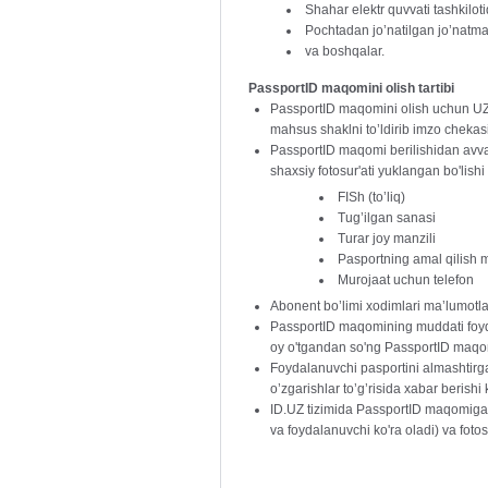
Shahar elektr quvvati tashkiloti
Pochtadan jo’natilgan jo’natmal
va boshqalar.
PassportID maqomini olish tartibi
PassportID maqomini olish uchun UZ
mahsus shaklni to’ldirib imzo chekas
PassportID maqomi berilishidan avval 
shaxsiy fotosur'ati yuklangan bo'lishi
FISh (to’liq)
Tug’ilgan sanasi
Turar joy manzili
Pasportning amal qilish 
Murojaat uchun telefon
Abonent bo’limi xodimlari ma’lumotl
PassportID maqomining muddati foyda
oy o'tgandan so'ng PassportID maqom
Foydalanuvchi pasportini almashtirg
o’zgarishlar to’g’risida xabar berishi 
ID.UZ tizimida PassportID maqomiga eg
va foydalanuvchi ko'ra oladi) va fotos