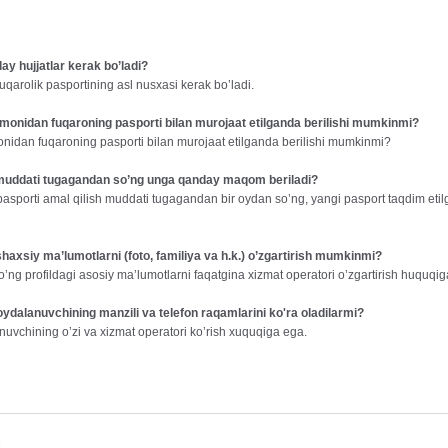
y hujjatlar kerak bo’ladi?
qarolik pasportining asl nusxasi kerak bo’ladi.
onidan fuqaroning pasporti bilan murojaat etilganda berilishi mumkinmi?
nidan fuqaroning pasporti bilan murojaat etilganda berilishi mumkinmi?
 muddati tugagandan so’ng unga qanday maqom beriladi?
asporti amal qilish muddati tugagandan bir oydan so’ng, yangi pasport taqdim et
xsiy ma’lumotlarni (foto, familiya va h.k.) o’zgartirish mumkinmi?
ng profildagi asosiy ma’lumotlarni faqatgina xizmat operatori o’zgartirish huquqig
ydalanuvchining manzili va telefon raqamlarini ko'ra oladilarmi?
nuvchining o’zi va xizmat operatori ko’rish xuquqiga ega.