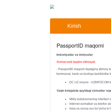
Kirish
PassportID maqomi
Imkoniyatlar va imtiyozlar
Xizmat endi taqdim etilmaydi.
- PassportID maqomi faqatgina ijtimoiy t
kommunal, bank va boshqa tashkilotlar k
DC.UZ resursi - UZINFOCOM Ma’l
Yaqin kelajakda quyidagi xizmatlar rej
Milliy kutubxonaning interfaol x
Internet xizmatlari va telefon al
Issiq va sovuq suv bo’yicha to’l