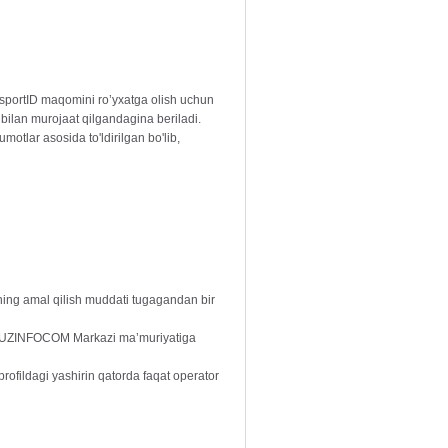
sportID maqomini ro’yxatga olish uchun
bilan murojaat qilgandagina beriladi.
otlar asosida to'ldirilgan bo'lib,
ning amal qilish muddati tugagandan bir
ida UZINFOCOM Markazi ma’muriyatiga
profildagi yashirin qatorda faqat operator